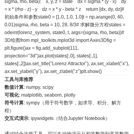
sigma, rho, beta): x, y, z = state dx = sigma * (y - x) dy
= x * (rho - z) - y dz = x * y - beta * z return [dx, dy, dz]#
初始条件和参数state0 = [1.0, 1.0, 1.0]t = np.arange(0, 40,
0.01)sigma, rho, beta = 10, 28, 8/3# 求解微分方程states =
odeint(lorenz_system, state0, t, args=(sigma, rho, beta))#
3D绘图from mpl_toolkits.mplot3d import Axes3Dfig =
plt.figure()ax = fig.add_subplot(111,
projection="3d")ax.plot(states[:,0], states[:,1],
states[:,2])ax.set_title("Lorenz Attractor"), ax.set_xlabel("x"),
ax.set_ylabel("y"), ax.set_zlabel("z")plt.show()
工具与库推荐
数值计算
: numpy, scipy
可视化
: matplotlib, seaborn, plotly
符号计算
: sympy（用于符号数学，如求导、积分、解方
程）
交互式演示
: ipywidgets（结合Jupyter Notebook）
通过结合这些工具，可以生动地演示从初等数学到高等数学