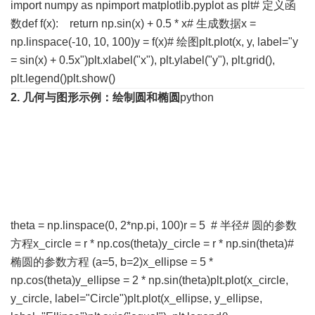
import numpy as npimport matplotlib.pyplot as plt# 定义函
数def f(x): return np.sin(x) + 0.5 * x# 生成数据x =
np.linspace(-10, 10, 100)y = f(x)# 绘图plt.plot(x, y, label="y
= sin(x) + 0.5x")plt.xlabel("x"), plt.ylabel("y"), plt.grid(),
plt.legend()plt.show()
2. 几何与图形
示例：绘制圆和椭圆
python
theta = np.linspace(0, 2*np.pi, 100)r = 5 # 半径# 圆的参数
方程x_circle = r * np.cos(theta)y_circle = r * np.sin(theta)#
椭圆的参数方程 (a=5, b=2)x_ellipse = 5 *
np.cos(theta)y_ellipse = 2 * np.sin(theta)plt.plot(x_circle,
y_circle, label="Circle")plt.plot(x_ellipse, y_ellipse,