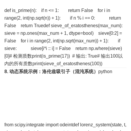
def is_prime(n): if n <= 1: return False for i in
range(2, int(np.sqrt(n)) + 1): if n % i == 0: return
False return Truedef sieve_of_eratosthenes(max_num):
sieve = np.ones(max_num + 1, dtype=bool) sieve[0:2] =
False for i in range(2, int(np.sqrt(max_num)) + 1): if
sieve
: sieve[i*i :: i] = False return np.where(sieve)
[0]# 检测质数print(is_prime(17)) # 输出: True# 输出100以
内的所有质数print(sieve_of_eratosthenes(100))
8. 动态系统
示例：洛伦兹吸引子（混沌系统）
python
from scipy.integrate import odeintdef lorenz_system(state, t,