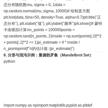
态分布随机数mu, sigma = 0, 1data =
np.random.normal(mu, sigma, 10000)# 绘制直方图
plt.hist(data, bins=50, density=True, alpha=0.7)plt.title("正
态分布"), plt.xlabel("值"), plt.ylabel("频率")plt.show()# 蒙特
卡洛模拟计算πn_points = 100000points =
np.random.rand(n_points, 2)inside = np.sum(points[:,0]**2
+ points[:,1]**2 <= 1)pi_estimate = 4 * inside /
n_pointsprint(f"π的估计值: {pi_estimate}")
6. 分形与混沌
示例：曼德勃罗集（Mandelbrot Set）
python
import numpy as npimport matplotlib.pyplot as pltdef