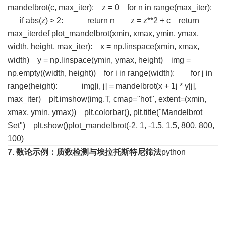
mandelbrot(c, max_iter): z = 0 for n in range(max_iter):
if abs(z) > 2: return n z = z**2 + c return
max_iterdef plot_mandelbrot(xmin, xmax, ymin, ymax,
width, height, max_iter): x = np.linspace(xmin, xmax,
width) y = np.linspace(ymin, ymax, height) img =
np.empty((width, height)) for i in range(width): for j in
range(height): img[i, j] = mandelbrot(x
+ 1j * y[j],
max_iter) plt.imshow(img.T, cmap="hot", extent=(xmin,
xmax, ymin, ymax)) plt.colorbar(), plt.title("Mandelbrot
Set") plt.show()plot_mandelbrot(-2, 1, -1.5, 1.5, 800, 800,
100)
7. 数论
示例：质数检测与埃拉托斯特尼筛法
python